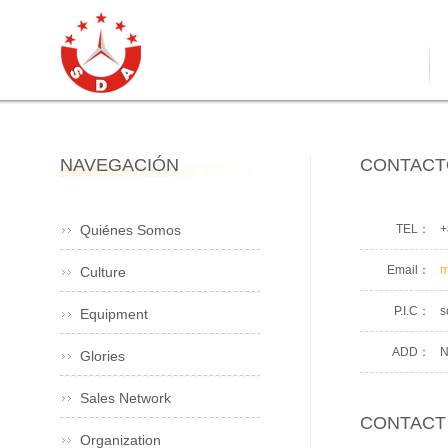
NAVEGACIÓN
CONTACT
Quiénes Somos
TEL：
+
Email：
m
Culture
P.I.C：
s
Equipment
ADD：
N
Glories
Sales Network
CONTACT
Organization